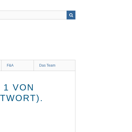
F&A
Das Team
1 VON P
TWORT).