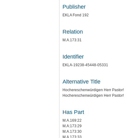
Publisher
EKLA Fond 192
Relation
M.A.173:31
Identifier
EKLA-19238-45448-05331
Alternative Title
Hochereschenwürdigen Herr Pastor!
Hochereschenwürdigen Herr Pastor!
Has Part
M.A.169:22
M.A:173:29
M.A.173:30
M.A.173:33