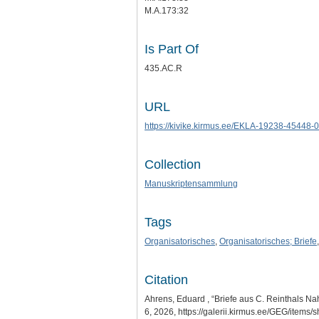
M.A.173:32
Is Part Of
435.AC.R
URL
https://kivike.kirmus.ee/EKLA-19238-45448-
Collection
Manuskriptensammlung
Tags
Organisatorisches
,
Organisatorisches; Briefe
Citation
Ahrens, Eduard , “Briefe aus C. Reinthals Nah
6, 2026,
https://galerii.kirmus.ee/GEG/items/