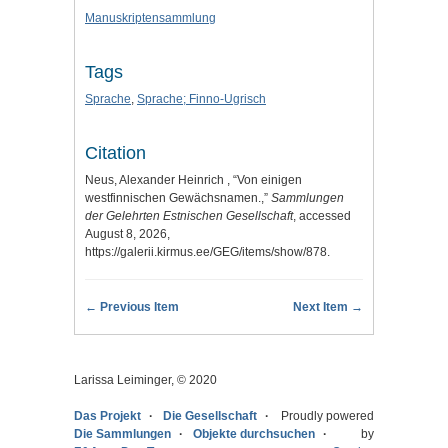
Manuskriptensammlung
Tags
Sprache
,
Sprache; Finno-Ugrisch
Citation
Neus, Alexander Heinrich , “Von einigen
westfinnischen Gewächsnamen.,”
Sammlungen
der Gelehrten Estnischen Gesellschaft
, accessed
August 8, 2026,
https://galerii.kirmus.ee/GEG/items/show/878
.
← Previous Item
Next Item →
Larissa Leiminger, © 2020
Das Projekt
Die Gesellschaft
Proudly powered
Die Sammlungen
Objekte durchsuchen
by