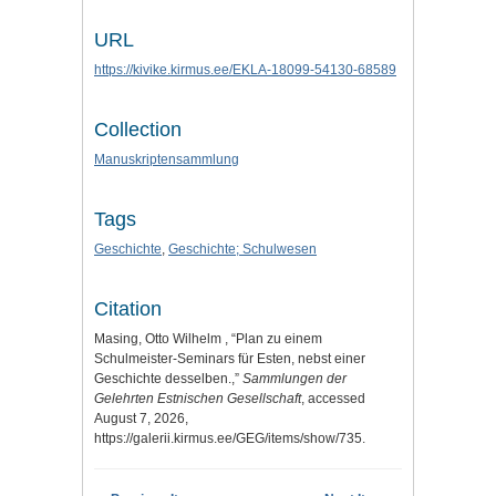
URL
https://kivike.kirmus.ee/EKLA-18099-54130-68589
Collection
Manuskriptensammlung
Tags
Geschichte
,
Geschichte; Schulwesen
Citation
Masing, Otto Wilhelm , “Plan zu einem
Schulmeister-Seminars für Esten, nebst einer
Geschichte desselben.,”
Sammlungen der
Gelehrten Estnischen Gesellschaft
, accessed
August 7, 2026,
https://galerii.kirmus.ee/GEG/items/show/735
.