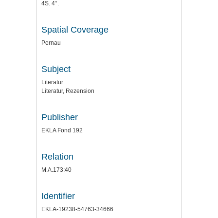
4S. 4°.
Spatial Coverage
Pernau
Subject
Literatur
Literatur, Rezension
Publisher
EKLA Fond 192
Relation
M.A.173:40
Identifier
EKLA-19238-54763-34666