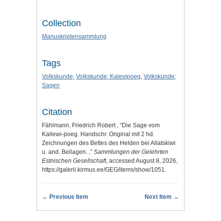
Collection
Manuskriptensammlung
Tags
Volkskunde
,
Volkskunde; Kalevipoeg
,
Volkskunde;
Sagen
Citation
Fählmann, Friedrich Robert , “Die Sage vom
Kallewi-poeg. Handschr. Original mit 2 hd.
Zeichnungen des Bettes des Helden bei Allatskiwi
u. and. Beilagen. ,”
Sammlungen der Gelehrten
Estnischen Gesellschaft
, accessed August 8, 2026,
https://galerii.kirmus.ee/GEG/items/show/1051
.
← Previous Item
Next Item →