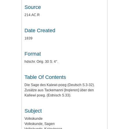
Source
214.AC.R
Date Created
1839
Format
hdschr. Orig. 30 S. 4°.
Table Of Contents
Die Sage des Kalewi-poeg (Deutsch S.3-32).
Zusätze aus Tackemanni [Inqieren] über den
Kallewi poeg. (Estnisch S.33).
Subject
Volkskunde
Volkskunde, Sagen