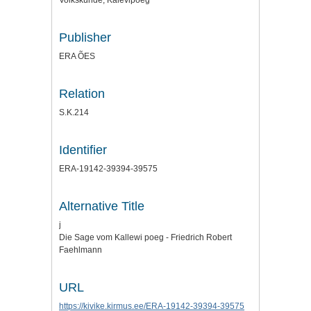
Volkskunde, Kalevipoeg
Publisher
ERA ÕES
Relation
S.K.214
Identifier
ERA-19142-39394-39575
Alternative Title
j
Die Sage vom Kallewi poeg - Friedrich Robert
Faehlmann
URL
https://kivike.kirmus.ee/ERA-19142-39394-39575