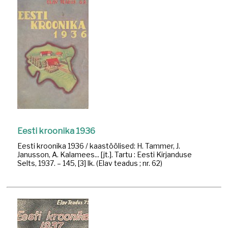
Eesti kroonika 1936
Eesti kroonika 1936 / kaastöölised: H. Tammer, J.
Janusson, A. Kalamees... [jt.]. Tartu : Eesti Kirjanduse
Selts, 1937. – 145, [3] lk. (Elav teadus ; nr. 62)