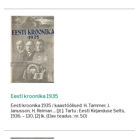
Eesti kroonika 1935
Eesti kroonika 1935 / kaastöölised: H. Tammer, J.
Janusson, H. Reiman ... [jt.]. Tartu : Eesti Kirjanduse Selts,
1936. – 130, [2] lk. (Elav teadus ; nr. 50)