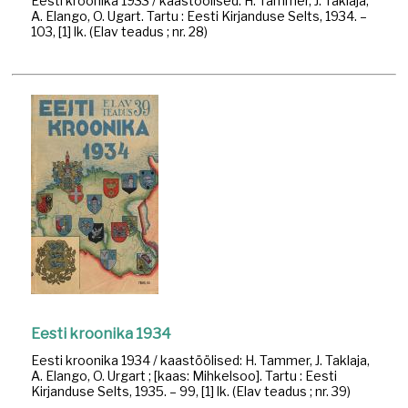
Eesti kroonika 1933 / kaastöölised: H. Tammer, J. Taklaja,
A. Elango, O. Ugart. Tartu : Eesti Kirjanduse Selts, 1934. –
103, [1] lk. (Elav teadus ; nr. 28)
Eesti kroonika 1934
Eesti kroonika 1934 / kaastöölised: H. Tammer, J. Taklaja,
A. Elango, O. Urgart ; [kaas: Mihkelsoo]. Tartu : Eesti
Kirjanduse Selts, 1935. – 99, [1] lk. (Elav teadus ; nr. 39)