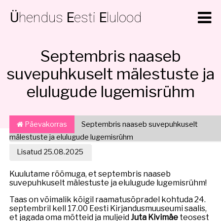
Ü
hendus
E
esti
E
lulood
Septembris naaseb
suvepuhkuselt mälestuste ja
elulugude lugemisrühm
Päevakorras
Septembris naaseb suvepuhkuselt
mälestuste ja elulugude lugemisrühm
Lisatud 25.08.2025
Kuulutame rõõmuga, et septembris naaseb
suvepuhkuselt mälestuste ja elulugude lugemisrühm!
Taas on võimalik kõigil raamatusõpradel kohtuda 24.
septembril kell 17.00 Eesti Kirjandusmuuseumi saalis,
et jagada oma mõtteid ja muljeid
Juta Kivimäe
teosest