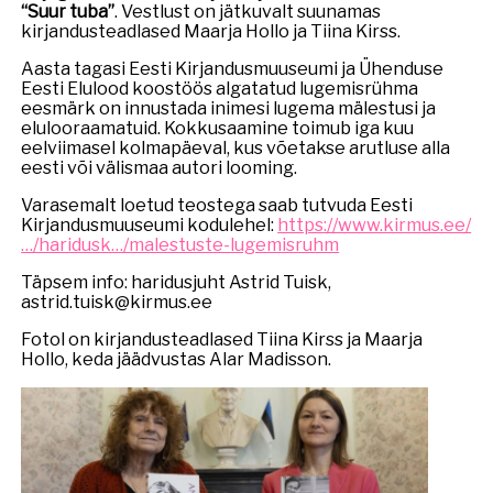
“Suur tuba”
. Vestlust on jätkuvalt suunamas
kirjandusteadlased Maarja Hollo ja Tiina Kirss.
Aasta tagasi Eesti Kirjandusmuuseumi ja Ühenduse
Eesti Elulood koostöös algatatud lugemisrühma
eesmärk on innustada inimesi lugema mälestusi ja
elulooraamatuid. Kokkusaamine toimub iga kuu
eelviimasel kolmapäeval, kus võetakse arutluse alla
eesti või välismaa autori looming.
Varasemalt loetud teostega saab tutvuda Eesti
Kirjandusmuuseumi kodulehel:
https://www.kirmus.ee/
…/haridusk…/malestuste-lugemisruhm
Täpsem info: haridusjuht Astrid Tuisk,
astrid.tuisk@kirmus.ee
Fotol on kirjandusteadlased Tiina Kirss ja Maarja
Hollo, keda jäädvustas Alar Madisson.