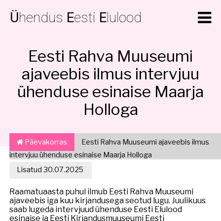
Ü
hendus
E
esti
E
lulood
Eesti Rahva Muuseumi
ajaveebis ilmus intervjuu
ühenduse esinaise Maarja
Holloga
Päevakorras
Eesti Rahva Muuseumi ajaveebis ilmus
intervjuu ühenduse esinaise Maarja Holloga
Lisatud 30.07.2025
Raamatuaasta puhul ilmub Eesti Rahva Muuseumi
ajaveebis iga kuu kirjandusega seotud lugu. Juulikuus
saab lugeda intervjuud ühenduse Eesti Elulood
esinaise ja Eesti Kirjandusmuuseumi Eesti