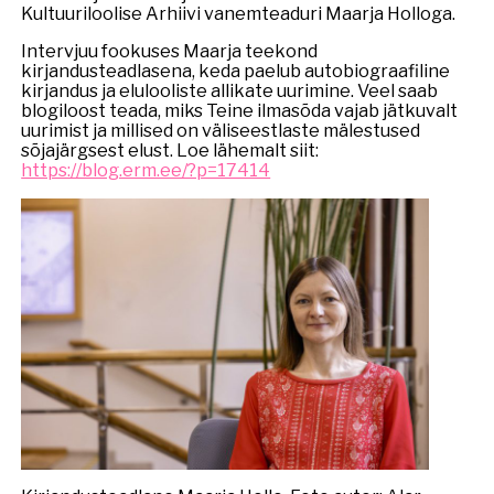
Kultuuriloolise Arhiivi vanemteaduri Maarja Holloga.
Intervjuu fookuses Maarja teekond
kirjandusteadlasena, keda paelub autobiograafiline
kirjandus ja elulooliste allikate uurimine. Veel saab
blogiloost teada, miks Teine ilmasõda vajab jätkuvalt
uurimist ja millised on väliseestlaste mälestused
sõjajärgsest elust. Loe lähemalt siit:
https://blog.erm.ee/?p=17414