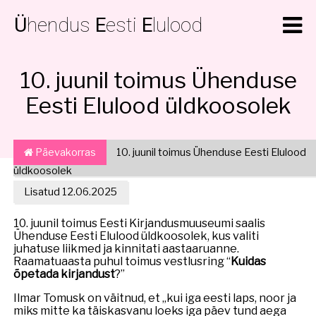
Ü
hendus
E
esti
E
lulood
10. juunil toimus Ühenduse
Eesti Elulood üldkoosolek
Päevakorras
10. juunil toimus Ühenduse Eesti Elulood
üldkoosolek
Lisatud 12.06.2025
10. juunil toimus Eesti Kirjandusmuuseumi saalis
Ühenduse Eesti Elulood üldkoosolek, kus valiti
juhatuse liikmed ja kinnitati aastaaruanne.
Raamatuaasta puhul toimus vestlusring “
Kuidas
õpetada kirjandust
?”
Ilmar Tomusk on väitnud, et „kui iga eesti laps, noor ja
miks mitte ka täiskasvanu loeks iga päev tund aega