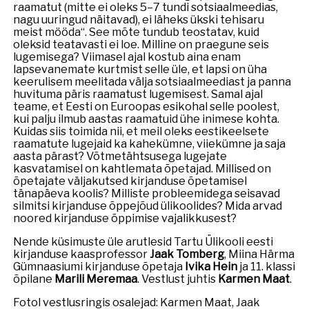
raamatut (mitte ei oleks 5–7 tundi sotsiaalmeedias,
nagu uuringud näitavad), ei läheks ükski tehisaru
meist mööda“. See mõte tundub teostatav, kuid
oleksid teatavasti ei loe. Milline on praegune seis
lugemisega? Viimasel ajal kostub aina enam
lapsevanemate kurtmist selle üle, et lapsi on üha
keerulisem meelitada välja sotsiaalmeediast ja panna
huvituma päris raamatust lugemisest. Samal ajal
teame, et Eesti on Euroopas esikohal selle poolest,
kui palju ilmub aastas raamatuid ühe inimese kohta.
Kuidas siis toimida nii, et meil oleks eestikeelsete
raamatute lugejaid ka kahekümne, viiekümne ja saja
aasta pärast? Võtmetähtsusega lugejate
kasvatamisel on kahtlemata õpetajad. Millised on
õpetajate väljakutsed kirjanduse õpetamisel
tänapäeva koolis? Milliste probleemidega seisavad
silmitsi kirjanduse õppejõud ülikoolides? Mida arvad
noored kirjanduse õppimise vajalikkusest?
Nende küsimuste üle arutlesid Tartu Ülikooli eesti
kirjanduse kaasprofessor
Jaak Tomberg
, Miina Härma
Gümnaasiumi kirjanduse õpetaja
Ivika Hein
ja 11. klassi
õpilane
Marili Meremaa
. Vestlust juhtis
Karmen Maat
.
Fotol vestlusringis osalejad: Karmen Maat, Jaak