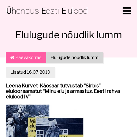
Ü
hendus
E
esti
E
lulood
Elulugude nõudlik lumm
Päevakorras
Elulugude nõudlik lumm
Lisatud 16.07.2019
Leena Kurvet-Käosaar tutvustab “Sirbis”
elulooraamatut “Minu elu ja armastus. Eesti rahva
elulood IV”