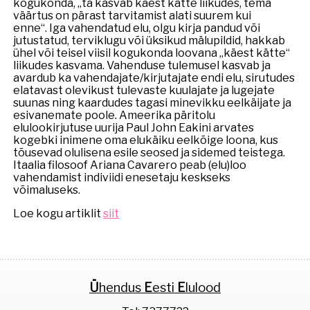
kogukonda, „ta kasvab käest kätte liikudes, tema
väärtus on pärast tarvitamist alati suurem kui
enne“. Iga vahendatud elu, olgu kirja pandud või
jutustatud, terviklugu või üksikud mälupildid, hakkab
ühel või teisel viisil kogukonda loovana „käest kätte“
liikudes kasvama. Vahenduse tulemusel kasvab ja
avardub ka vahendajate/kirjutajate endi elu, sirutudes
elatavast olevikust tulevaste kuulajate ja lugejate
suunas ning kaardudes tagasi minevikku eelkäijate ja
esivanemate poole. Ameerika päritolu
elulookirjutuse uurija Paul John Eakini arvates
kogebki inimene oma elukäiku eelkõige loona, kus
tõusevad olulisena esile seosed ja sidemed teistega.
Itaalia filosoof Ariana Cavarero peab (elu)loo
vahendamist indiviidi enesetaju keskseks
võimaluseks.
Loe kogu artiklit
siit
Ü
hendus
E
esti
E
lulood