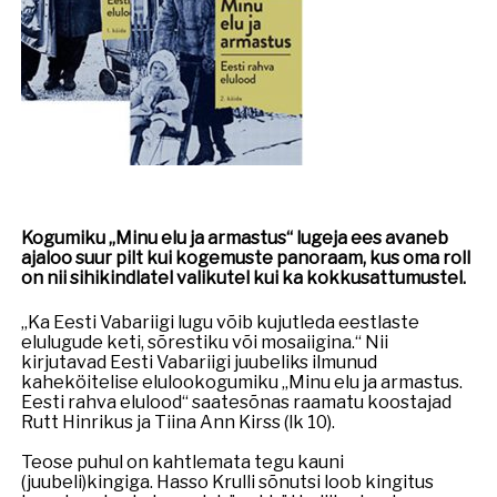
Kogumiku „Minu elu ja armastus“ lugeja ees avaneb
ajaloo suur pilt kui kogemuste panoraam, kus oma roll
on nii sihikindlatel valikutel kui ka kokkusattumustel.
„Ka Eesti Vabariigi lugu võib kujutleda eestlaste
elulugude keti, sõrestiku või mosaiigina.“ Nii
kirjutavad Eesti Vabariigi juubeliks ilmunud
kaheköitelise elulookogumiku „Minu elu ja armastus.
Eesti rahva elulood“ saatesõnas raamatu koostajad
Rutt Hinrikus ja Tiina Ann Kirss (lk 10).
Teose puhul on kahtlemata tegu kauni
(juubeli)kingiga. Hasso Krulli sõnutsi loob kingitus