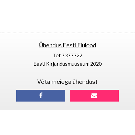
Ü
hendus
E
esti
E
lulood
Tel: 7377722
Eesti Kirjandusmuuseum 2020
Võta meiega ühendust