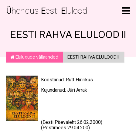
Ü
hendus
E
esti
E
lulood
EESTI RAHVA ELULOOD ll
Elulugude väljaanded
EESTI RAHVA ELULOOD ll
Koostanud: Rutt Hinrikus
Kujundanud: Jüri Arrak
(Eesti Päevaleht 26.02.2000)
(Postimees 29.04.200)