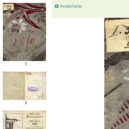
Avalehele
1
2