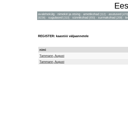
Ees
avalehekülg
·
nimekiri ja otsing
·
ametikohad
·
asutused
[112]
[470
·
sugulased
·
sünnikohad
·
surmakohad
·
t
[9236]
[310]
[650]
[209]
REGISTER: kaastöö väljaannetele
nimi
Tammann, August
Tammann, August