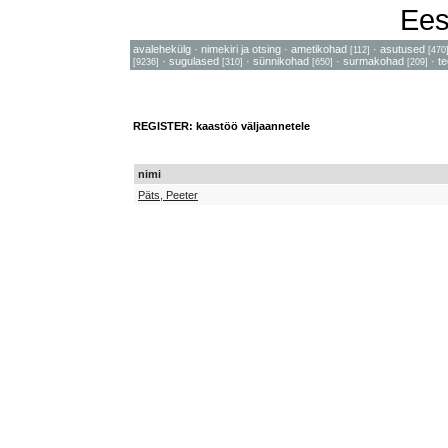
Ees
avalehekülg
·
nimekiri ja otsing
·
ametikohad
·
asutused
[112]
[470
·
sugulased
·
sünnikohad
·
surmakohad
·
t
[9236]
[310]
[650]
[209]
REGISTER: kaastöö väljaannetele
nimi
Päts, Peeter