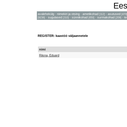
Ees
avalehekülg
·
nimekiri ja otsing
·
ametikohad
·
asutused
[112]
[470
·
sugulased
·
sünnikohad
·
surmakohad
·
t
[9236]
[310]
[650]
[209]
REGISTER: kaastöö väljaannetele
nimi
Riisna, Eduard