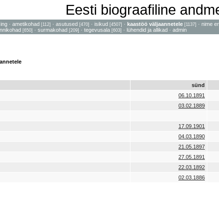
Eesti biograafiline and
sing
·
ametikohad
·
asutused
·
isikud
·
kaastöö väljaannetele
·
nime er
[112]
[470]
[4507]
[1137]
nnikohad
·
surmakohad
·
tegevusala
·
lühendid ja allikad
·
admin
[650]
[209]
[603]
annetele
sünd
06.10.1891
03.02.1889
17.09.1901
04.03.1890
21.05.1897
27.05.1891
22.03.1892
02.03.1886