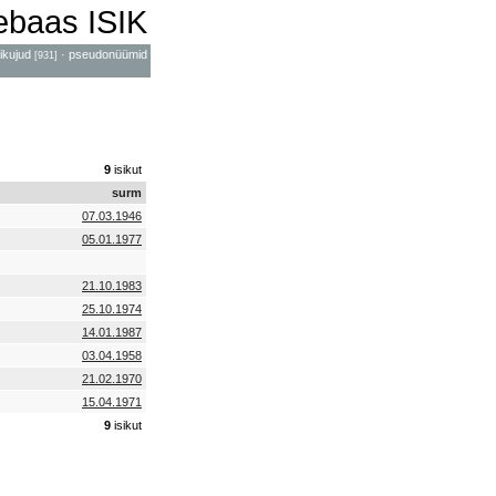
mebaas ISIK
ikujud
·
pseudonüümid
[931]
9
isikut
surm
07.03.1946
05.01.1977
21.10.1983
25.10.1974
14.01.1987
03.04.1958
21.02.1970
15.04.1971
9
isikut