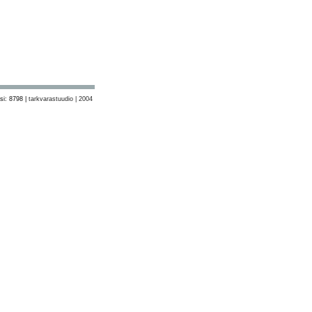
si: 8798 |
tarkvarastuudio | 2004