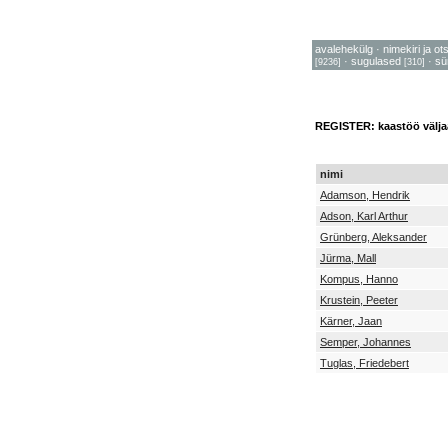
avalehekülg
·
nimekiri ja ot
·
sugulased
·
sü
[9236]
[310]
REGISTER: kaastöö välja
nimi
Adamson, Hendrik
Adson, Karl Arthur
Grünberg, Aleksander
Jürma, Mall
Kompus, Hanno
Krustein, Peeter
Kärner, Jaan
Semper, Johannes
Tuglas, Friedebert