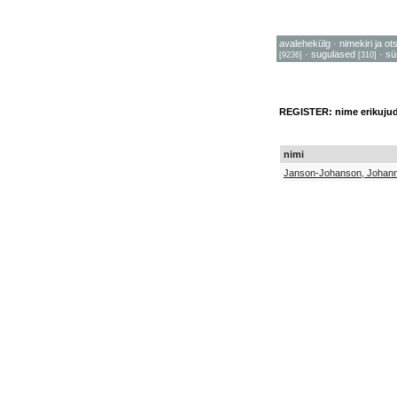
avalehekülg
·
nimekiri ja ot
·
sugulased
·
sü
[9236]
[310]
REGISTER: nime erikuju
nimi
Janson-Johanson, Johan