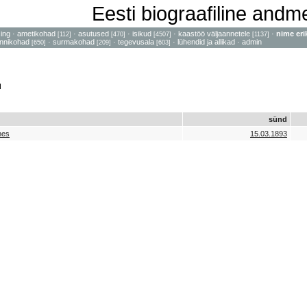
Eesti biograafiline and
sing
·
ametikohad
·
asutused
·
isikud
·
kaastöö väljaannetele
·
nime eri
[112]
[470]
[4507]
[1137]
nnikohad
·
surmakohad
·
tegevusala
·
lühendid ja allikad
·
admin
[650]
[209]
[603]
d
sünd
nes
15.03.1893