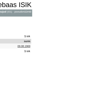
mebaas ISIK
kujud
·
pseudonüümid
[931]
1
isik
surm
09.08.1969
1
isik