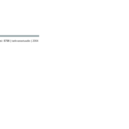
si: 8798 |
tarkvarastuudio | 2004