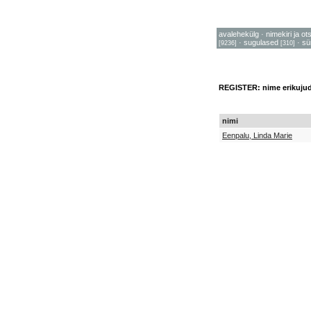
avalehekülg
·
nimekiri ja ot
·
sugulased
·
sü
[9236]
[310]
REGISTER: nime erikuju
nimi
Eenpalu, Linda Marie