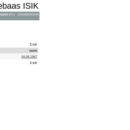
mebaas ISIK
kujud
·
pseudonüümid
[931]
1
isik
surm
04.06.1967
1
isik