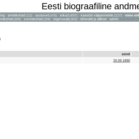
Eesti biograafiline and
sing
·
ametikohad
·
asutused
·
isikud
·
kaastöö väljaannetele
·
nime eri
[112]
[470]
[4507]
[1137]
nnikohad
·
surmakohad
·
tegevusala
·
lühendid ja allikad
·
admin
[650]
[209]
[603]
d
sünd
20.09.1890