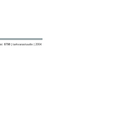
si: 8798 |
tarkvarastuudio | 2004