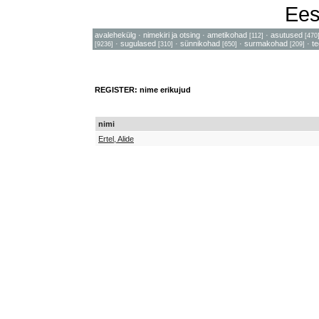
Ees
avalehekülg
·
nimekiri ja otsing
·
ametikohad
·
asutused
[112]
[470
·
sugulased
·
sünnikohad
·
surmakohad
·
t
[9236]
[310]
[650]
[209]
REGISTER: nime erikujud
nimi
Ertel, Alide