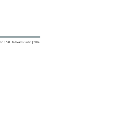
si: 8798 |
tarkvarastuudio | 2004