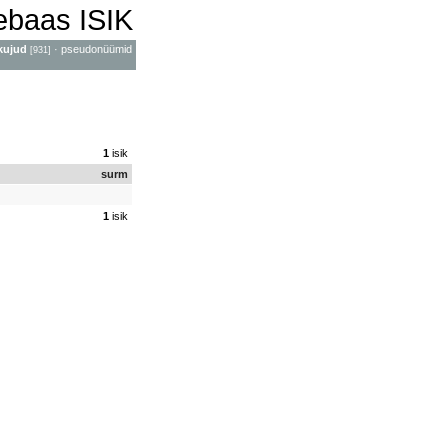
mebaas ISIK
kujud
·
pseudonüümid
[931]
1
isik
surm
1
isik