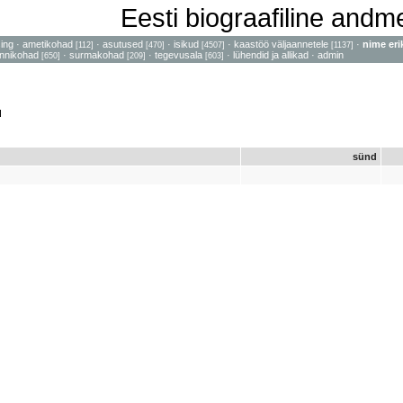
Eesti biograafiline and
sing
·
ametikohad
·
asutused
·
isikud
·
kaastöö väljaannetele
·
nime eri
[112]
[470]
[4507]
[1137]
nnikohad
·
surmakohad
·
tegevusala
·
lühendid ja allikad
·
admin
[650]
[209]
[603]
d
sünd