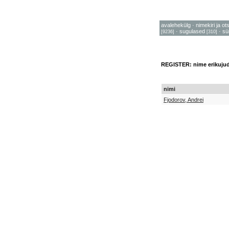
avalehekülg
·
nimekiri ja ot
·
sugulased
·
sü
[9236]
[310]
REGISTER: nime erikuju
nimi
Fjodorov, Andrei