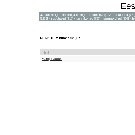
Ees
avalehekülg
·
nimekiri ja otsing
·
ametikohad
·
asutused
[112]
[470
·
sugulased
·
sünnikohad
·
surmakohad
·
t
[9236]
[310]
[650]
[209]
REGISTER: nime erikujud
nimi
Elango, Julius