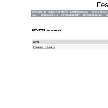
Ees
avalehekülg
·
nimekiri ja otsing
·
ametikohad
·
asutused
[112]
[470
·
sugulased
·
sünnikohad
·
surmakohad
·
t
[9236]
[310]
[650]
[209]
REGISTER: tegevusala
nimi
Pihlakas, Nikolaus