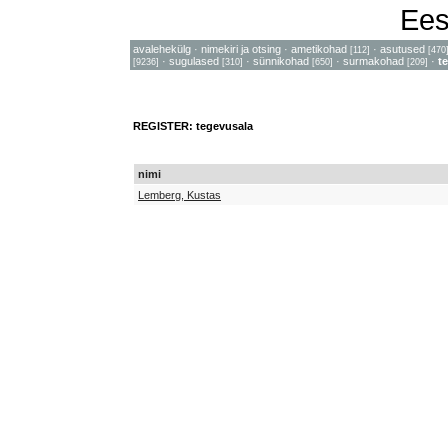
Ees
avalehekülg
·
nimekiri ja otsing
·
ametikohad
·
asutused
[112]
[470
·
sugulased
·
sünnikohad
·
surmakohad
·
t
[9236]
[310]
[650]
[209]
REGISTER: tegevusala
nimi
Lemberg, Kustas