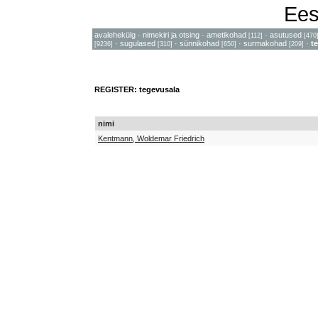
Ees
avalehekülg
·
nimekiri ja otsing
·
ametikohad
·
asutused
[112]
[470
·
sugulased
·
sünnikohad
·
surmakohad
·
t
[9236]
[310]
[650]
[209]
REGISTER: tegevusala
nimi
Kentmann, Woldemar Friedrich