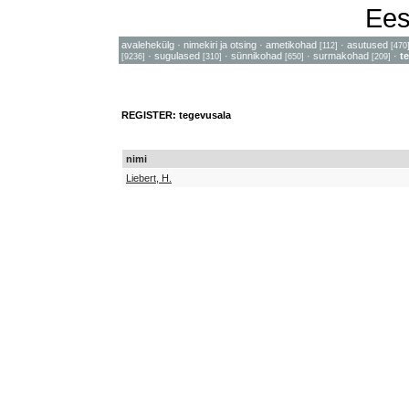
Ees
avalehekülg
·
nimekiri ja otsing
·
ametikohad
·
asutused
[112]
[470
·
sugulased
·
sünnikohad
·
surmakohad
·
t
[9236]
[310]
[650]
[209]
REGISTER: tegevusala
nimi
Liebert, H.