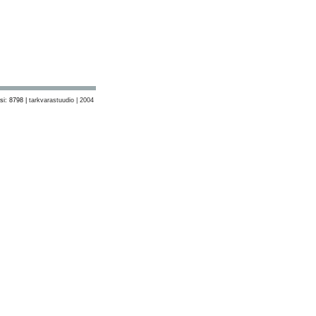
si: 8798 |
tarkvarastuudio | 2004