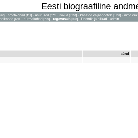
Eesti biograafiline and
sing
·
ametikohad
·
asutused
·
isikud
·
kaastöö väljaannetele
·
nime erik
[112]
[470]
[4507]
[1137]
nnikohad
·
surmakohad
·
tegevusala
·
lühendid ja allikad
·
admin
[650]
[209]
[603]
sünd