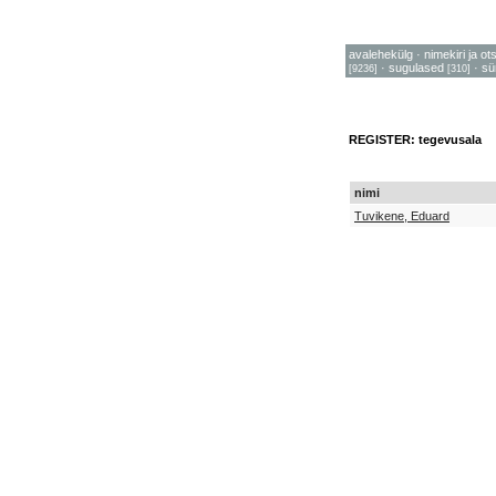
avalehekülg
·
nimekiri ja ot
·
sugulased
·
sü
[9236]
[310]
REGISTER: tegevusala
nimi
Tuvikene, Eduard