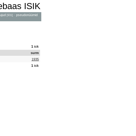
mebaas ISIK
ujud
·
pseudonüümid
[931]
1
isik
surm
1935
1
isik