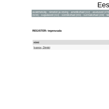
Ees
avalehekülg
·
nimekiri ja otsing
·
ametikohad
·
asutused
[112]
[470
·
sugulased
·
sünnikohad
·
surmakohad
·
t
[9236]
[310]
[650]
[209]
REGISTER: tegevusala
nimi
Ivanov, Dimitri