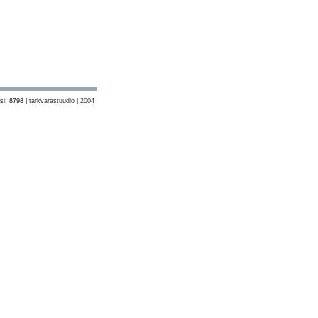
si: 8798 |
tarkvarastuudio | 2004