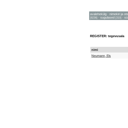
avalehekülg
·
nimekiri ja ot
·
sugulased
·
sü
[9236]
[310]
REGISTER: tegevusala
nimi
Neumann, Els