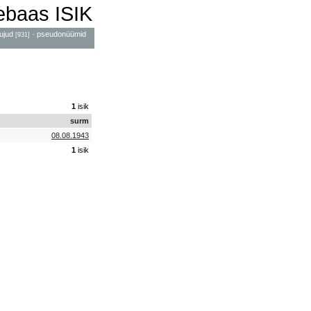
mebaas ISIK
ujud
·
pseudonüümid
[931]
1
isik
surm
08.08.1943
1
isik