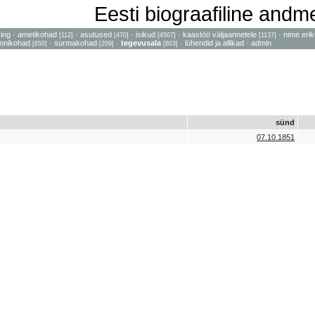
Eesti biograafiline and
sing
·
ametikohad
·
asutused
·
isikud
·
kaastöö väljaannetele
·
nime erik
[112]
[470]
[4507]
[1137]
nnikohad
·
surmakohad
·
tegevusala
·
lühendid ja allikad
·
admin
[650]
[209]
[603]
sünd
07.10.1851