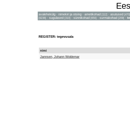
Ees
avalehekülg
·
nimekiri ja otsing
·
ametikohad
·
asutused
[112]
[470
·
sugulased
·
sünnikohad
·
surmakohad
·
t
[9236]
[310]
[650]
[209]
REGISTER: tegevusala
nimi
Jannsen, Johann Woldemar