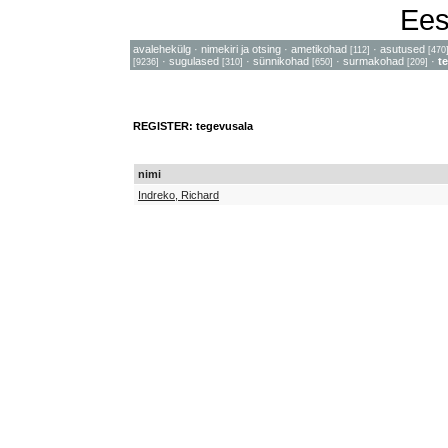
Ees
avalehekülg
·
nimekiri ja otsing
·
ametikohad
·
asutused
[112]
[470
·
sugulased
·
sünnikohad
·
surmakohad
·
t
[9236]
[310]
[650]
[209]
REGISTER: tegevusala
nimi
Indreko, Richard