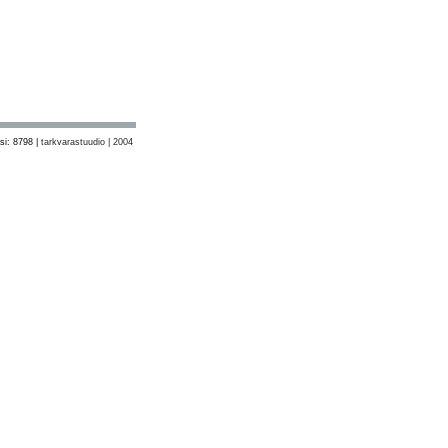
si: 8798 |
tarkvarastuudio | 2004