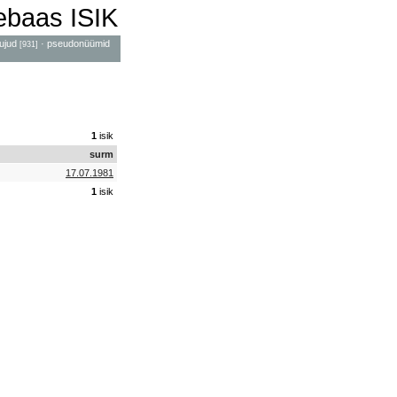
mebaas ISIK
ujud
·
pseudonüümid
[931]
1
isik
surm
17.07.1981
1
isik