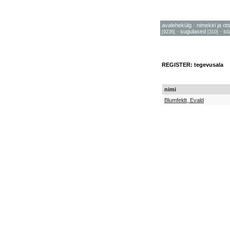
avalehekülg
·
nimekiri ja ot
·
sugulased
·
sü
[9236]
[310]
REGISTER: tegevusala
nimi
Blumfeldt, Evald