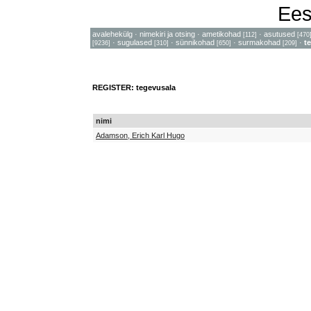
Ees
avalehekülg
·
nimekiri ja otsing
·
ametikohad
·
asutused
[112]
[470
·
sugulased
·
sünnikohad
·
surmakohad
·
t
[9236]
[310]
[650]
[209]
REGISTER: tegevusala
nimi
Adamson, Erich Karl Hugo