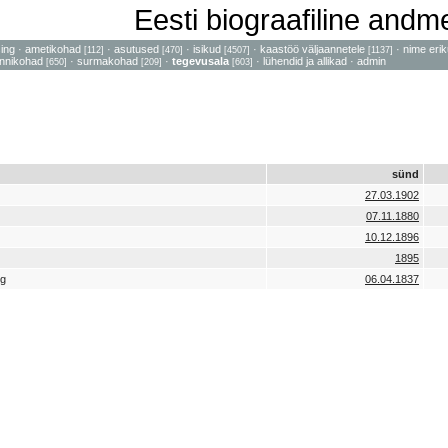
Eesti biograafiline and
sing
·
ametikohad
·
asutused
·
isikud
·
kaastöö väljaannetele
·
nime erik
[112]
[470]
[4507]
[1137]
nnikohad
·
surmakohad
·
tegevusala
·
lühendid ja allikad
·
admin
[650]
[209]
[603]
sünd
27.03.1902
07.11.1880
10.12.1896
1895
ig
06.04.1837