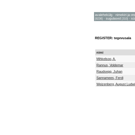
avalehekülg
·
nimekiri ja ot
·
sugulased
·
sü
[9236]
[310]
REGISTER: tegevusala
nimi
Mihkelsoo, A.
Rannus, Voldemar
Raudsepp, Juhan
Sannamees, Ferdi
Weizenberg, August Ludw