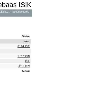
mebaas ISIK
ujud
·
pseudonüümid
[931]
5
isikut
surm
05.04.1988
15.12.1984
1963
22.11.1921
5
isikut