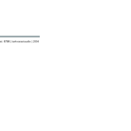
si: 8798 |
tarkvarastuudio | 2004