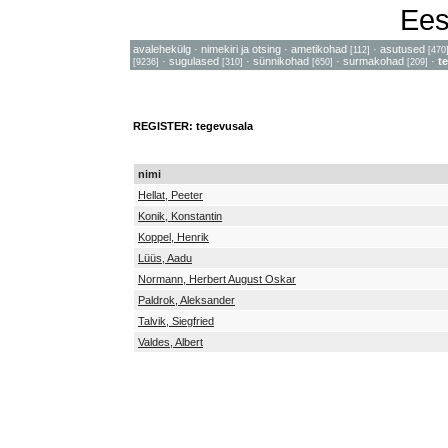
Ees
avalehekülg
·
nimekiri ja otsing
·
ametikohad
·
asutused
[112]
[470
·
sugulased
·
sünnikohad
·
surmakohad
·
t
[9236]
[310]
[650]
[209]
REGISTER: tegevusala
nimi
Hellat, Peeter
Konik, Konstantin
Koppel, Henrik
Lüüs, Aadu
Normann, Herbert August Oskar
Paldrok, Aleksander
Talvik, Siegfried
Valdes, Albert