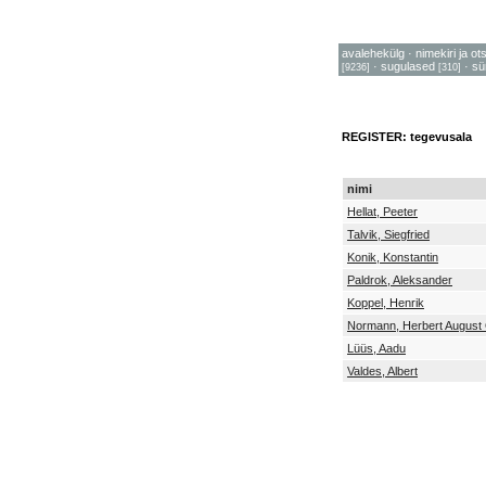
avalehekülg
·
nimekiri ja ot
·
sugulased
·
sü
[9236]
[310]
REGISTER: tegevusala
nimi
Hellat, Peeter
Talvik, Siegfried
Konik, Konstantin
Paldrok, Aleksander
Koppel, Henrik
Normann, Herbert August
Lüüs, Aadu
Valdes, Albert