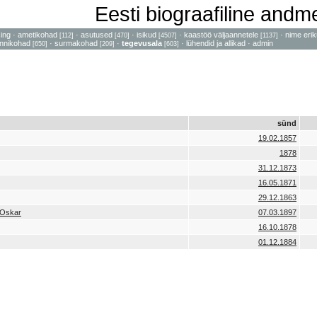
Eesti biograafiline and
sing
·
ametikohad
·
asutused
·
isikud
·
kaastöö väljaannetele
·
nime erik
[112]
[470]
[4507]
[1137]
nnikohad
·
surmakohad
·
tegevusala
·
lühendid ja allikad
·
admin
[650]
[209]
[603]
sünd
19.02.1857
1878
31.12.1873
16.05.1871
29.12.1863
 Oskar
07.03.1897
16.10.1878
01.12.1884