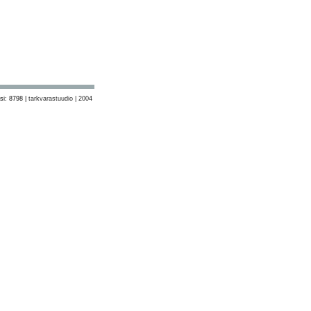
si: 8798 |
tarkvarastuudio | 2004