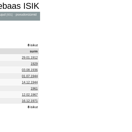
mebaas ISIK
ujud
·
pseudonüümid
[931]
8
isikut
surm
29.01.1912
1929
03.08.1936
01.07.1944
14.12.1944
1961
12.02.1967
16.12.1971
8
isikut