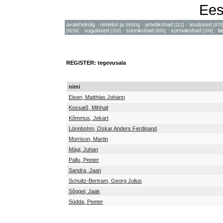
Ees
avalehekülg
·
nimekiri ja otsing
·
ametikohad
·
asutused
[112]
[470
·
sugulased
·
sünnikohad
·
surmakohad
·
t
[9236]
[310]
[650]
[209]
REGISTER: tegevusala
nimi
Eisen, Matthias Johann
Kossatš, Mihhail
Kõmmus, Jekart
Lönnbohm, Oskar Anders Ferdinand
Morrison, Martin
Mägi, Juhan
Pallu, Peeter
Sandra, Jaan
Schultz-Bertram, Georg Julius
Sõggel, Jaak
Südda, Peeter