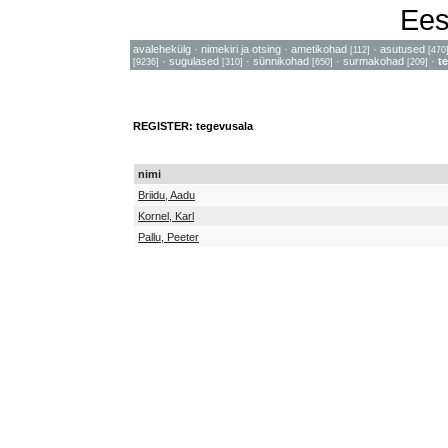
Ees
avalehekülg
·
nimekiri ja otsing
·
ametikohad
·
asutused
[112]
[470
·
sugulased
·
sünnikohad
·
surmakohad
·
t
[9236]
[310]
[650]
[209]
REGISTER: tegevusala
nimi
Briidu, Aadu
Kornel, Karl
Pallu, Peeter