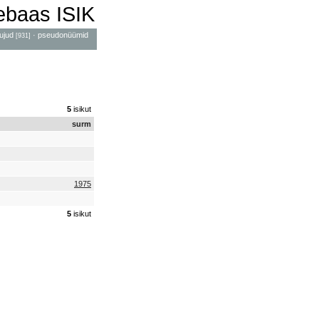
mebaas ISIK
ujud
·
pseudonüümid
[931]
5
isikut
surm
1975
5
isikut