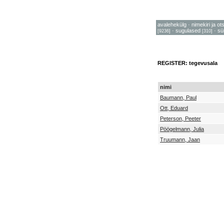
avalehekülg
·
nimekiri ja ot
·
sugulased
·
sü
[9236]
[310]
REGISTER: tegevusala
nimi
Baumann, Paul
Ott, Eduard
Peterson, Peeter
Pöögelmann, Julia
Truumann, Jaan