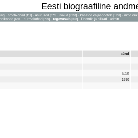
Eesti biograafiline and
sing
·
ametikohad
·
asutused
·
isikud
·
kaastöö väljaannetele
·
nime erik
[112]
[470]
[4507]
[1137]
nnikohad
·
surmakohad
·
tegevusala
·
lühendid ja allikad
·
admin
[650]
[209]
[603]
sünd
1898
1890