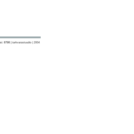
si: 8798 |
tarkvarastuudio | 2004