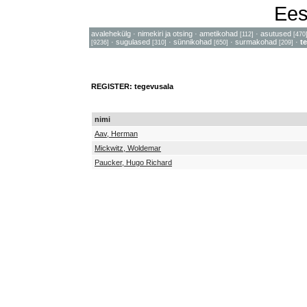
Ees
avalehekülg
·
nimekiri ja otsing
·
ametikohad
·
asutused
[112]
[470
·
sugulased
·
sünnikohad
·
surmakohad
·
t
[9236]
[310]
[650]
[209]
REGISTER: tegevusala
nimi
Aav, Herman
Mickwitz, Woldemar
Paucker, Hugo Richard