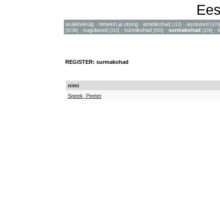
Ees
avalehekülg
·
nimekiri ja otsing
·
ametikohad
·
asutused
[112]
[470
·
sugulased
·
sünnikohad
·
surmakohad
·
[9236]
[310]
[650]
[209]
REGISTER: surmakohad
nimi
Speek, Peeter