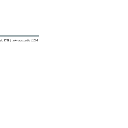
si: 8798 |
tarkvarastuudio | 2004