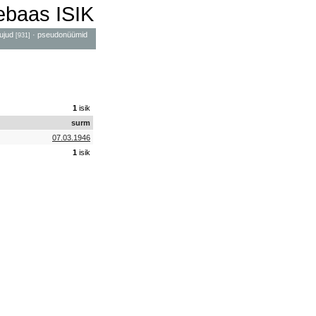
mebaas ISIK
ujud
·
pseudonüümid
[931]
1
isik
surm
07.03.1946
1
isik