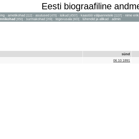
Eesti biograafiline and
sing
·
ametikohad
·
asutused
·
isikud
·
kaastöö väljaannetele
·
nime erik
[112]
[470]
[4507]
[1137]
nnikohad
·
surmakohad
·
tegevusala
·
lühendid ja allikad
·
admin
[650]
[209]
[603]
sünd
06.10.1891