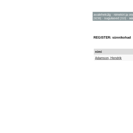
avalehekülg
·
nimekiri ja ot
·
sugulased
·
sü
[9236]
[310]
REGISTER: sünnikohad
nimi
Adamson, Hendrik