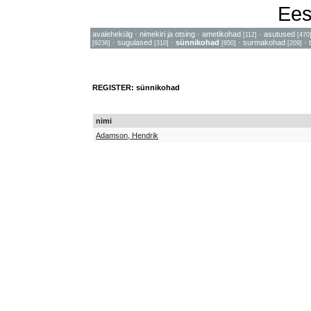
Ees
avalehekülg
·
nimekiri ja otsing
·
ametikohad
·
asutused
[112]
[470
·
sugulased
·
sünnikohad
·
surmakohad
·
[9236]
[310]
[650]
[209]
REGISTER: sünnikohad
nimi
Adamson, Hendrik