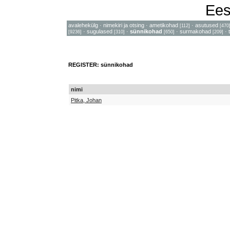
Ees
avalehekülg
·
nimekiri ja otsing
·
ametikohad
·
asutused
[112]
[470
·
sugulased
·
sünnikohad
·
surmakohad
·
[9236]
[310]
[650]
[209]
REGISTER: sünnikohad
nimi
Pitka, Johan