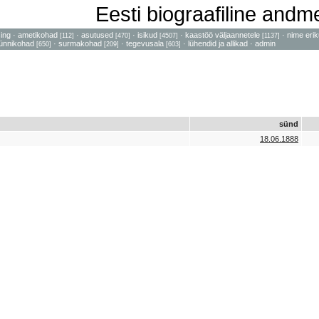
Eesti biograafiline and
sing
·
ametikohad
·
asutused
·
isikud
·
kaastöö väljaannetele
·
nime erik
[112]
[470]
[4507]
[1137]
ünnikohad
·
surmakohad
·
tegevusala
·
lühendid ja allikad
·
admin
[650]
[209]
[603]
sünd
18.06.1888