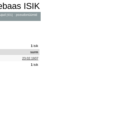
mebaas ISIK
ujud
·
pseudonüümid
[931]
1
isik
surm
23.02.1937
1
isik