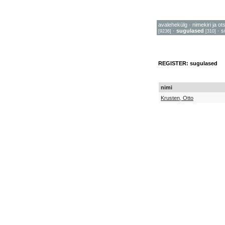
avalehekülg
·
nimekiri ja ot
·
sugulased
·
s
[9236]
[310]
REGISTER: sugulased
nimi
Krusten, Otto