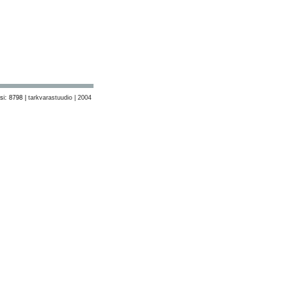
si: 8798 |
tarkvarastuudio | 2004