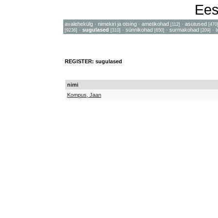
Ees
avalehekülg
·
nimekiri ja otsing
·
ametikohad
·
asutused
[112]
[470
·
sugulased
·
sünnikohad
·
surmakohad
·
[9236]
[310]
[650]
[209]
REGISTER: sugulased
nimi
Kompus, Jaan