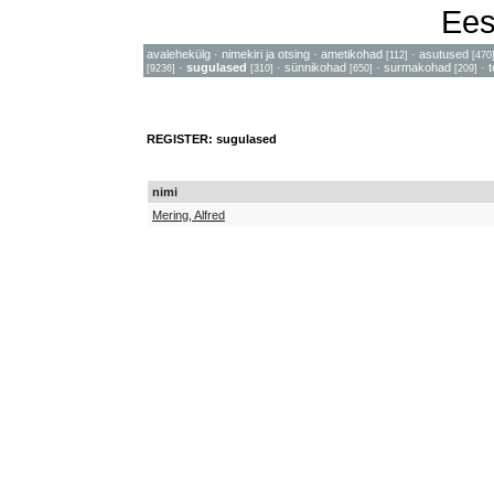
Ees
avalehekülg
·
nimekiri ja otsing
·
ametikohad
·
asutused
[112]
[470
·
sugulased
·
sünnikohad
·
surmakohad
·
[9236]
[310]
[650]
[209]
REGISTER: sugulased
nimi
Mering, Alfred