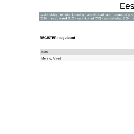
Ees
avalehekülg
·
nimekiri ja otsing
·
ametikohad
·
asutused
[112]
[470
·
sugulased
·
sünnikohad
·
surmakohad
·
[9236]
[310]
[650]
[209]
REGISTER: sugulased
nimi
Mering, Alfred