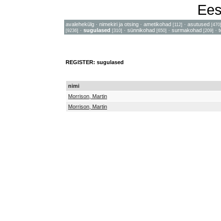
Ees
avalehekülg
·
nimekiri ja otsing
·
ametikohad
·
asutused
[112]
[470
·
sugulased
·
sünnikohad
·
surmakohad
·
[9236]
[310]
[650]
[209]
REGISTER: sugulased
nimi
Morrison, Martin
Morrison, Martin