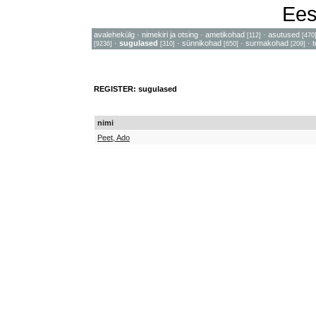
Ees
avalehekülg
·
nimekiri ja otsing
·
ametikohad
·
asutused
[112]
[470
·
sugulased
·
sünnikohad
·
surmakohad
·
[9236]
[310]
[650]
[209]
REGISTER: sugulased
nimi
Peet, Ado