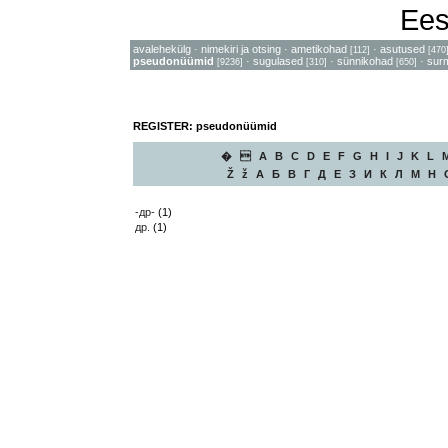
Ees
avalehekülg
·
nimekiri ja otsing
·
ametikohad
·
asutused
[112]
[470
pseudonüümid
·
sugulased
·
sünnikohad
·
sur
[9236]
[310]
[650]
REGISTER: pseudonüümid
�

A
B
C
D
E
F
G
H
I
J
K
L
Ž
ž
А
Б
В
Г
Д
Е
З
И
К
Л
М
Н
-др-
(1)
др.
(1)